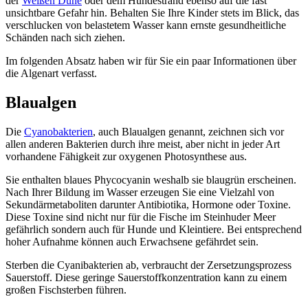
der
Weißen Düne
oder dem Hundestrand ebenso auf die fast
unsichtbare Gefahr hin. Behalten Sie Ihre Kinder stets im Blick, das
verschlucken von belastetem Wasser kann ernste gesundheitliche
Schänden nach sich ziehen.
Im folgenden Absatz haben wir für Sie ein paar Informationen über
die Algenart verfasst.
Blaualgen
Die
Cyanobakterien
, auch Blaualgen genannt, zeichnen sich vor
allen anderen Bakterien durch ihre meist, aber nicht in jeder Art
vorhandene Fähigkeit zur oxygenen Photosynthese aus.
Sie enthalten blaues Phycocyanin weshalb sie blaugrün erscheinen.
Nach Ihrer Bildung im Wasser erzeugen Sie eine Vielzahl von
Sekundärmetaboliten darunter Antibiotika, Hormone oder Toxine.
Diese Toxine sind nicht nur für die Fische im Steinhuder Meer
gefährlich sondern auch für Hunde und Kleintiere. Bei entsprechend
hoher Aufnahme können auch Erwachsene gefährdet sein.
Sterben die Cyanibakterien ab, verbraucht der Zersetzungsprozess
Sauerstoff. Diese geringe Sauerstoffkonzentration kann zu einem
großen Fischsterben führen.