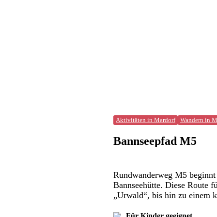
Aktivitäten in Mardorf
Wandern in M
Bannseepfad M5
Rundwanderweg M5 beginnt am
Bannseehütte. Diese Route fü
„Urwald“, bis hin zu einem 
Für Kinder geeignet