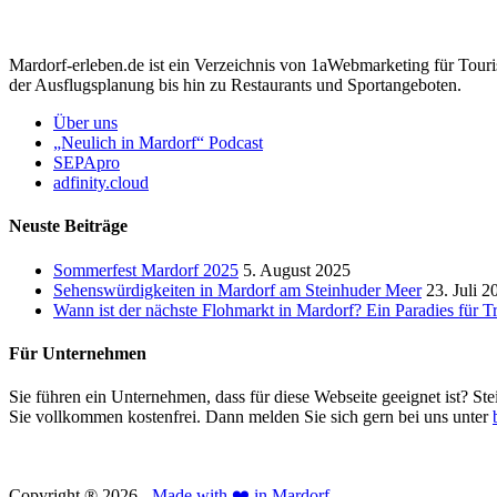
Mardorf-erleben.de ist ein Verzeichnis von 1aWebmarketing für Touri
der Ausflugsplanung bis hin zu Restaurants und Sportangeboten.
Über uns
„Neulich in Mardorf“ Podcast
SEPApro
adfinity.cloud
Neuste Beiträge
Sommerfest Mardorf 2025
5. August 2025
Sehenswürdigkeiten in Mardorf am Steinhuder Meer
23. Juli 2
Wann ist der nächste Flohmarkt in Mardorf? Ein Paradies für 
Für Unternehmen
Sie führen ein Unternehmen, dass für diese Webseite geeignet ist? Ste
Sie vollkommen kostenfrei. Dann melden Sie sich gern bei uns unter
Copyright ® 2026 -
Made with ❤️ in Mardorf