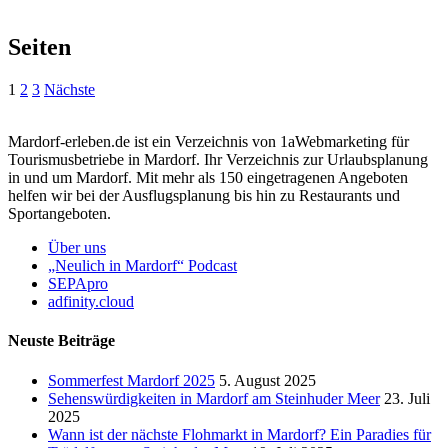
Seiten
1
2
3
Nächste
Mardorf-erleben.de ist ein Verzeichnis von 1aWebmarketing für
Tourismusbetriebe in Mardorf. Ihr Verzeichnis zur Urlaubsplanung
in und um Mardorf. Mit mehr als 150 eingetragenen Angeboten
helfen wir bei der Ausflugsplanung bis hin zu Restaurants und
Sportangeboten.
Über uns
„Neulich in Mardorf“ Podcast
SEPApro
adfinity.cloud
Neuste Beiträge
Sommerfest Mardorf 2025
5. August 2025
Sehenswürdigkeiten in Mardorf am Steinhuder Meer
23. Juli
2025
Wann ist der nächste Flohmarkt in Mardorf? Ein Paradies für