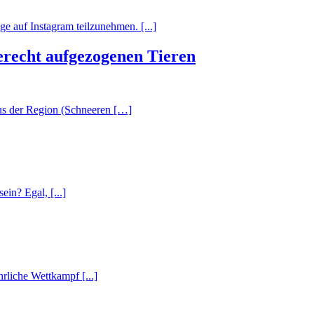
e auf Instagram teilzunehmen. [...]
gerecht aufgezogenen Tieren
us der Region (Schneeren […]
in? Egal, [...]
rliche Wettkampf [...]