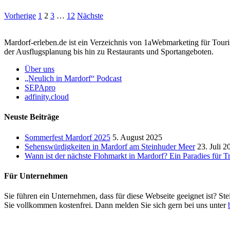
Vorherige
1
2
3
…
12
Nächste
Mardorf-erleben.de ist ein Verzeichnis von 1aWebmarketing für Touri
der Ausflugsplanung bis hin zu Restaurants und Sportangeboten.
Über uns
„Neulich in Mardorf“ Podcast
SEPApro
adfinity.cloud
Neuste Beiträge
Sommerfest Mardorf 2025
5. August 2025
Sehenswürdigkeiten in Mardorf am Steinhuder Meer
23. Juli 2
Wann ist der nächste Flohmarkt in Mardorf? Ein Paradies für 
Für Unternehmen
Sie führen ein Unternehmen, dass für diese Webseite geeignet ist? Ste
Sie vollkommen kostenfrei. Dann melden Sie sich gern bei uns unter